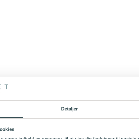
Detaljer
ookies
se vores indhold og annoncer, til at vise dig funktioner til sociale