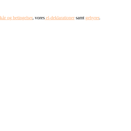
lkår og betingelser
, vores
el-deklarationer
samt
gebyrer
.