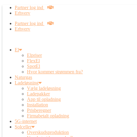
Partner log ind
Erhverv
Partner log ind
Erhverv
El
Elpriser
FlexEl
SpotEl
Hvor kommer strømmen fra?
Naturgas
Ladeløsning
Vælg ladeløsning
Ladepakker
App til opladning
Installation
Prisberegner
Firmabetalt opladning
5G-internet
Solceller
Overskudsproduktion