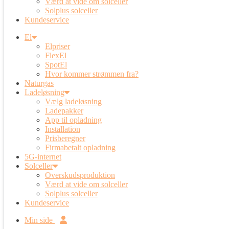
Værd at vide om solceller
Solplus solceller
Kundeservice
El
Elpriser
FlexEl
SpotEl
Hvor kommer strømmen fra?
Naturgas
Ladeløsning
Vælg ladeløsning
Ladepakker
App til opladning
Installation
Prisberegner
Firmabetalt opladning
5G-internet
Solceller
Overskudsproduktion
Værd at vide om solceller
Solplus solceller
Kundeservice
Min side