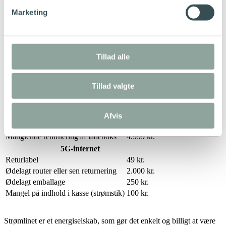
gør vi uden fortjeneste. De enkelte gebyrer varierer
Marketing
afhængigt af gebyrtype og netselskab. Du finder priser på
gebyrer på dit netselskabs hjemmeside.
Find dit netselskab
her
.
Ladeløsninger
Tillad alle
Fragt
49 kr.
Genfremsendelse af ladeboks
99 kr.
Returnerings- og rengøringsgebyr
199 kr.
Tillad valgte
Brudt plombering
249 kr.
Forgæves kørsel til adressen
1.195 kr.
Opsigelse inden for bindingsperioden
6.595 kr.
Afvis
Frikøb af ladeboks
Tilbud gives
Manglende returnering af ladeboks
4.999 kr.
5G-internet
Returlabel
49 kr.
Ødelagt router eller sen returnering
2.000 kr.
Ødelagt emballage
250 kr.
Mangel på indhold i kasse (strømstik)
100 kr.
Strømlinet er et energiselskab, som gør det enkelt og billigt at være