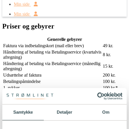
Min side
Min side
Priser og gebyrer
Generelle gebyrer
Faktura via indbetalingskort (mail eller brev)
49 kr.
Håndtering af betaling via Betalingsservice (kvartalvis
8 kr.
afregning)
Håndtering af betaling via Betalingsservice (månedlig
15 kr.
afregning)
Udsættelse af faktura
200 kr.
Betalingspåmindelse
100 kr.
1. rykker
100 kr.*
2. rykker
100 kr.*
Inkassoskrivelse
100 kr.
Afdragsordning
200 kr.
Samtykke
Detaljer
Om
Opsigele af kontrakt uden binding
0 kr.
Op til 500
Opsigelse af kontrakt med binding
kr.