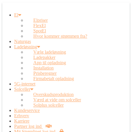
El
Elpriser
FlexEl
SpotEl
Hvor kommer strømmen fra?
Naturgas
Ladeløsning
Vælg ladeløsning
Ladepakker
App til opladning
Installation
Prisberegner
Firmabetalt opladning
5G-internet
Solceller
Overskudsproduktion
Værd at vide om solceller
Solplus solceller
Kundeservice
Erhverv
Karriere
Partner log ind
Mit Strømlinet-log ind