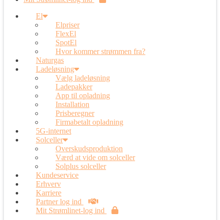
El
Elpriser
FlexEl
SpotEl
Hvor kommer strømmen fra?
Naturgas
Ladeløsning
Vælg ladeløsning
Ladepakker
App til opladning
Installation
Prisberegner
Firmabetalt opladning
5G-internet
Solceller
Overskudsproduktion
Værd at vide om solceller
Solplus solceller
Kundeservice
Erhverv
Karriere
Partner log ind
Mit Strømlinet-log ind