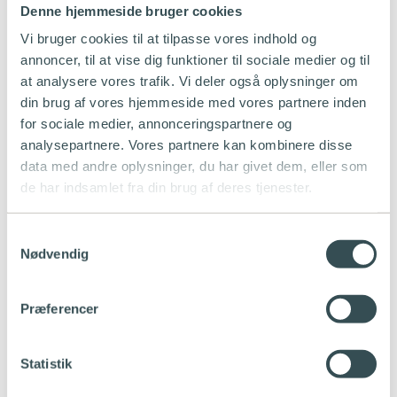
Op til 2.000
Denne hjemmeside bruger cookies
Sikkerhedsstillelse
kr.
Vi bruger cookies til at tilpasse vores indhold og
Lukkevarsel/krav om sikkerhedsstillelse
100 kr.
annoncer, til at vise dig funktioner til sociale medier og til
Udbetaling af tilgodehavende
0 kr.
Kompensationsgebyr (vedr. konkurs)
310 kr.
at analysere vores trafik. Vi deler også oplysninger om
Rentesats for sen betaling
8 %
din brug af vores hjemmeside med vores partnere inden
Genfremsendelse af regning (postomdelt brev)
49 kr.
for sociale medier, annonceringspartnere og
El og gas
analysepartnere. Vores partnere kan kombinere disse
Administration af afbrydelse og genåbning af strøm
175 kr.
data med andre oplysninger, du har givet dem, eller som
Flytteopgørelse/ekstraopgørelse
79 kr.
de har indsamlet fra din brug af deres tjenester.
Afbrydelsesgebyr på gas
930 kr.
1.162,5
Genåbningsgebyr gas
kr.
Samtykkevalg
Nødvendig
Efter
Besøgsgebyr låsesmed
regning
Efter
Befordring af foged
regning
Præferencer
Efter
Fogedgebyr
regning
Efter
Statistik
Netselskab besøgsgebyr
regning
Strømlinet viderefakturerer gebyrer fra dit netselskab. Det