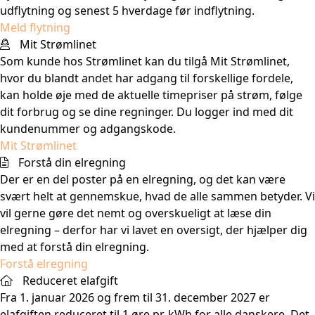
udflytning og senest 5 hverdage før indflytning.
Meld flytning
Mit Strømlinet
Som kunde hos Strømlinet kan du tilgå Mit Strømlinet,
hvor du blandt andet har adgang til forskellige fordele,
kan holde øje med de aktuelle timepriser på strøm, følge
dit forbrug og se dine regninger. Du logger ind med dit
kundenummer og adgangskode.
Mit Strømlinet
Forstå din elregning
Der er en del poster på en elregning, og det kan være
svært helt at gennemskue, hvad de alle sammen betyder. Vi
vil gerne gøre det nemt og overskueligt at læse din
elregning – derfor har vi lavet en oversigt, der hjælper dig
med at forstå din elregning.
Forstå elregning
Reduceret elafgift
Fra 1. januar 2026 og frem til 31. december 2027 er
elafgiften reduceret til 1 øre pr. kWh for alle danskere. Det