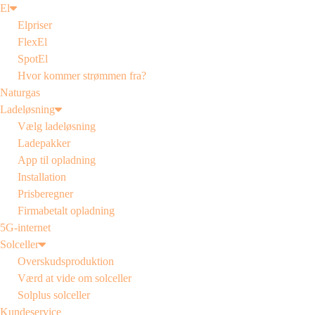
El
Elpriser
FlexEl
SpotEl
Hvor kommer strømmen fra?
Naturgas
Ladeløsning
Vælg ladeløsning
Ladepakker
App til opladning
Installation
Prisberegner
Firmabetalt opladning
5G-internet
Solceller
Overskudsproduktion
Værd at vide om solceller
Solplus solceller
Kundeservice