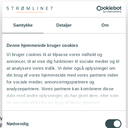
Samtykke
Detaljer
Om
Vest
Øst
Denne hjemmeside bruger cookies
Vi bruger cookies til at tilpasse vores indhold og
Billigste time
annoncer, til at vise dig funktioner til sociale medier og til
Indlæser...
at analysere vores trafik. Vi deler også oplysninger om
din brug af vores hjemmeside med vores partnere inden
Dyreste time
Indlæser...
for sociale medier, annonceringspartnere og
analysepartnere. Vores partnere kan kombinere disse
Elpriserne, der fremgår i grafen, er eksklusiv afgifter
data med andre oplysninger, du har givet dem, eller som
og transport. Husk, at i vinterhalvåret (oktober -
marts) er afgifterne til dit lokale netselskab ofte højere
de har indsamlet fra din brug af deres tjenester.
end normalt.
Variabel elaftale
Samtykkevalg
Nødvendig
Få en elaftale, der passer til dit forbrug