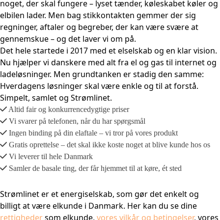
noget, der skal fungere – lyset tænder, køleskabet køler og
elbilen lader. Men bag stikkontakten gemmer der sig
regninger, aftaler og begreber, der kan være svære at
gennemskue – og det laver vi om på.
Det hele startede i 2017 med et elselskab og en klar vision.
Nu hjælper vi danskere med alt fra el og gas til internet og
ladeløsninger. Men grundtanken er stadig den samme:
Hverdagens løsninger skal være enkle og til at forstå.
Simpelt, samlet og Strømlinet.
Altid fair og konkurrencedygtige priser
Vi svarer på telefonen, når du har spørgsmål
Ingen binding på din elaftale – vi tror på vores produkt
Gratis oprettelse – det skal ikke koste noget at blive kunde hos os
Vi leverer til hele Danmark
Samler de basale ting, der får hjemmet til at køre, ét sted
Strømlinet er et energiselskab, som gør det enkelt og
billigt at være elkunde i Danmark. Her kan du se dine
rettigheder
som elkunde,
vores vilkår og betingelser
, vores