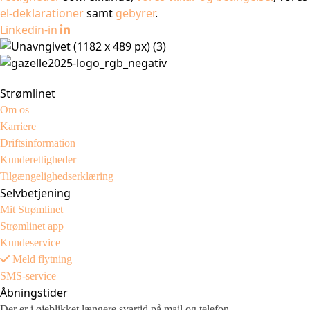
el-deklarationer
samt
gebyrer
.
Linkedin-in
Strømlinet
Om os
Karriere
Driftsinformation
Kunderettigheder
Tilgængelighedserklæring
Selvbetjening
Mit Strømlinet
Strømlinet app
Kundeservice
Meld flytning
SMS-service
Åbningstider
Der er i øjeblikket længere svartid på mail og telefon.