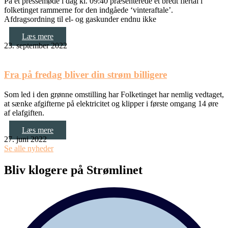
På et pressemøde i dag kl. 09:40 præsenterede et bredt flertal i
folketinget rammerne for den indgåede ‘vinteraftale’.
Afdragsordning til el- og gaskunder endnu ikke
Læs mere
23. september 2022
Fra på fredag bliver din strøm billigere
Som led i den grønne omstilling har Folketinget har nemlig vedtaget,
at sænke afgifterne på elektricitet og klipper i første omgang 14 øre
af elafgiften.
Læs mere
27. juni 2022
Se alle nyheder
Bliv klogere på Strømlinet