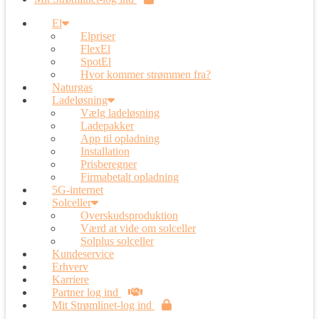
El
Elpriser
FlexEl
SpotEl
Hvor kommer strømmen fra?
Naturgas
Ladeløsning
Vælg ladeløsning
Ladepakker
App til opladning
Installation
Prisberegner
Firmabetalt opladning
5G-internet
Solceller
Overskudsproduktion
Værd at vide om solceller
Solplus solceller
Kundeservice
Erhverv
Karriere
Partner log ind
Mit Strømlinet-log ind