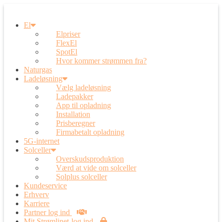
El
Elpriser
FlexEl
SpotEl
Hvor kommer strømmen fra?
Naturgas
Ladeløsning
Vælg ladeløsning
Ladepakker
App til opladning
Installation
Prisberegner
Firmabetalt opladning
5G-internet
Solceller
Overskudsproduktion
Værd at vide om solceller
Solplus solceller
Kundeservice
Erhverv
Karriere
Partner log ind
Mit Strømlinet-log ind