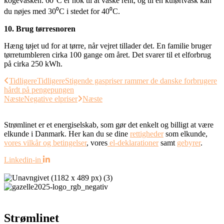
kogevasken. 60⁰C er nok til at vaske rent, og til en kulørtvask kan
du nøjes med 30⁰C i stedet for 40⁰C.
10. Brug tørresnoren
Hæng tøjet ud for at tørre, når vejret tillader det. En familie bruger
tørretumbleren cirka 100 gange om året. Det svarer til et elforbrug
på cirka 250 kWh.
Tidligere
Tidligere
Stigende gaspriser rammer de danske forbrugere
hårdt på pengepungen
Næste
Negative elpriser
Næste
Strømlinet er et energiselskab, som gør det enkelt og billigt at være
elkunde i Danmark. Her kan du se dine
rettigheder
som elkunde,
vores vilkår og betingelser
, vores
el-deklarationer
samt
gebyrer
.
Linkedin-in
Strømlinet