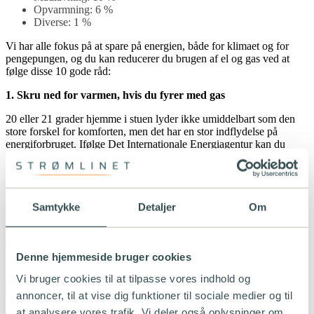
Opvarmning: 6 %
Diverse: 1 %
Vi har alle fokus på at spare på energien, både for klimaet og for
pengepungen, og du kan reducerer du brugen af el og gas ved at
følge disse 10 gode råd:
1. Skru ned for varmen, hvis du fyrer med gas
20 eller 21 grader hjemme i stuen lyder ikke umiddelbart som den
store forskel for komforten, men det har en stor indflydelse på
energiforbruget. Ifølge Det Internationale Energiagentur kan du
reducere gasforbruget med cirka 7 procent, hvis du skruer en enkelt
grad ned for varmen derhjemme.
2. Tag færre og kortere varme bade
Samtykke
Detaljer
Om
Det lyder umiddelbart ikke rart, men måske det hjælper, hvis du
tænker på, at du gør en lille forskel, når du hopper lidt tidligere ud af
det ellers lækre, varme bad. Hvis du bruger gasfyr til at opvarme din
bolig, varmer det også dit vand, og derfor kan kortere bade være en
Denne hjemmeside bruger cookies
rimelig simpel vej til at nedbringe energiforbruget – cirka 20 procent
Vi bruger cookies til at tilpasse vores indhold og
af en husstands gasforbrug går til at varme vand op. Det gælder også
det varme vand i hanen, når du skal vaske op og det varme vand i
annoncer, til at vise dig funktioner til sociale medier og til
vaskemaskinen.
at analysere vores trafik. Vi deler også oplysninger om