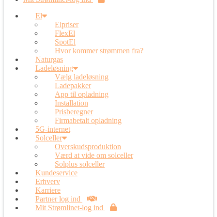
El
Elpriser
FlexEl
SpotEl
Hvor kommer strømmen fra?
Naturgas
Ladeløsning
Vælg ladeløsning
Ladepakker
App til opladning
Installation
Prisberegner
Firmabetalt opladning
5G-internet
Solceller
Overskudsproduktion
Værd at vide om solceller
Solplus solceller
Kundeservice
Erhverv
Karriere
Partner log ind
Mit Strømlinet-log ind