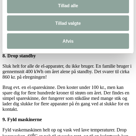
Tillad alle
Er du på udkig efter nyt køleskab eller ny fryser, så køb dine hårde
hvidevarer med så mange +’er som muligt. Gerne A+++.
Tillad valgte
7. Udnyt ovn-varmen
Undgå at forvarme ovnen, hvis det ikke er nødvendigt. Fyld den op
med flere retter på én gang, hvis der er plads. Du kan f.eks. sagtens
Afvis
stege og bage samtidig, uden retterne tager smag af hinanden.
8. Drop standby
Sluk helt for alle de el-apparater, du ikke bruger. En familie bruger i
gennemsnit 400 kWh om året alene på standby. Det svarer til cirka
860 kr. på elregningen!
Brug evt. en el-spareskinne. Den koster under 100 kr., men kan
spare dig for flere hundrede kroner til strøm om året. Der findes en
simpel spareskinne, der fungerer som stikdåse med mange stik og
lader dig slukke for flere apparater på én gang ved at slukke for en
kontakt.
9. Fyld maskinerne
Fyld vaskemaskinen helt op og vask ved lave temperaturer. Drop