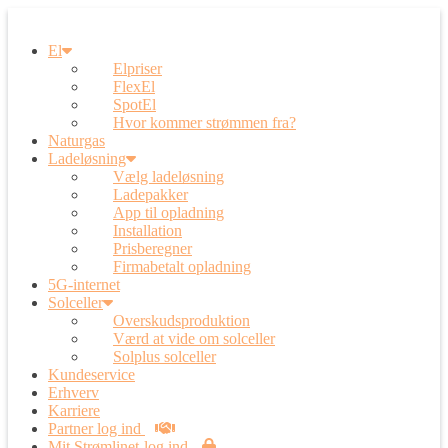
El
Elpriser
FlexEl
SpotEl
Hvor kommer strømmen fra?
Naturgas
Ladeløsning
Vælg ladeløsning
Ladepakker
App til opladning
Installation
Prisberegner
Firmabetalt opladning
5G-internet
Solceller
Overskudsproduktion
Værd at vide om solceller
Solplus solceller
Kundeservice
Erhverv
Karriere
Partner log ind
Mit Strømlinet-log ind