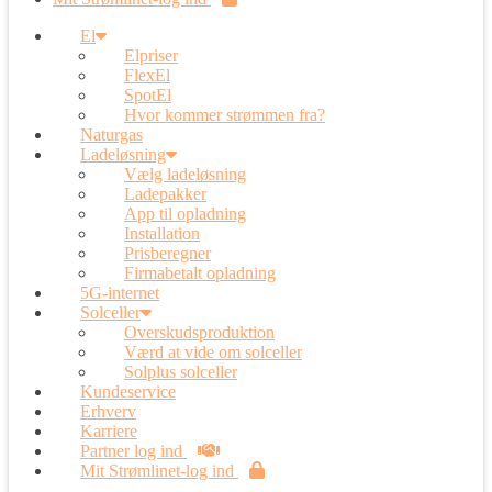
El
Elpriser
FlexEl
SpotEl
Hvor kommer strømmen fra?
Naturgas
Ladeløsning
Vælg ladeløsning
Ladepakker
App til opladning
Installation
Prisberegner
Firmabetalt opladning
5G-internet
Solceller
Overskudsproduktion
Værd at vide om solceller
Solplus solceller
Kundeservice
Erhverv
Karriere
Partner log ind
Mit Strømlinet-log ind