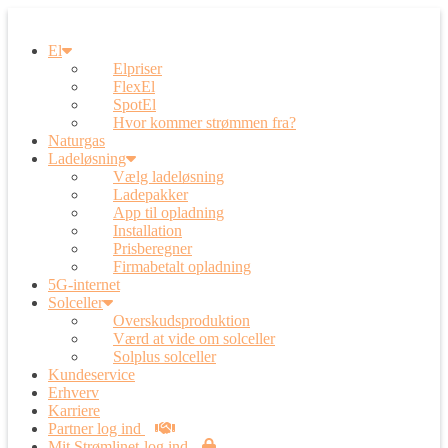
El
Elpriser
FlexEl
SpotEl
Hvor kommer strømmen fra?
Naturgas
Ladeløsning
Vælg ladeløsning
Ladepakker
App til opladning
Installation
Prisberegner
Firmabetalt opladning
5G-internet
Solceller
Overskudsproduktion
Værd at vide om solceller
Solplus solceller
Kundeservice
Erhverv
Karriere
Partner log ind
Mit Strømlinet-log ind