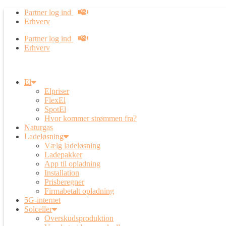
Partner log ind
Erhverv
Partner log ind
Erhverv
El
Elpriser
FlexEl
SpotEl
Hvor kommer strømmen fra?
Naturgas
Ladeløsning
Vælg ladeløsning
Ladepakker
App til opladning
Installation
Prisberegner
Firmabetalt opladning
5G-internet
Solceller
Overskudsproduktion