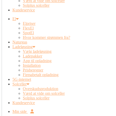
Værd at vide om solceller
Solplus solceller
Kundeservice
El
Elpriser
FlexEl
SpotEl
Hvor kommer strømmen fra?
Naturgas
Ladeløsning
Vælg ladeløsning
Ladepakker
App til opladning
Installation
Prisberegner
Firmabetalt opladning
5G-internet
Solceller
Overskudsproduktion
Værd at vide om solceller
Solplus solceller
Kundeservice
Min side