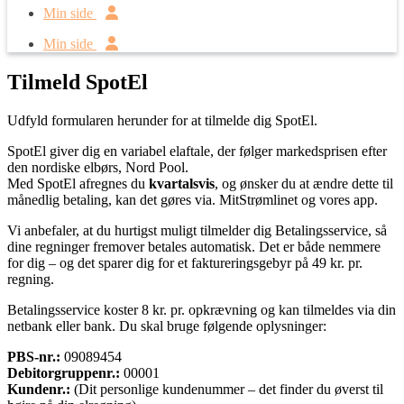
Min side
Min side
Tilmeld SpotEl
Udfyld formularen herunder for at tilmelde dig SpotEl.
SpotEl giver dig en variabel elaftale, der følger markedsprisen efter
den nordiske elbørs, Nord Pool.
Med SpotEl afregnes du
kvartalsvis
, og ønsker du at ændre dette til
månedlig betaling, kan det gøres via. MitStrømlinet og vores app.
Vi anbefaler, at du hurtigst muligt tilmelder dig Betalingsservice, så
dine regninger fremover betales automatisk. Det er både nemmere
for dig – og det sparer dig for et faktureringsgebyr på 49 kr. pr.
regning.
Betalingsservice koster 8 kr. pr. opkrævning og kan tilmeldes via din
netbank eller bank. Du skal bruge følgende oplysninger:
PBS-nr.:
09089454
Debitorgruppenr.:
00001
Kundenr.:
(Dit personlige kundenummer – det finder du øverst til