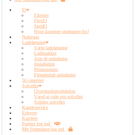
El
Elpriser
FlexEl
SpotEl
Hvor kommer strømmen fra?
Naturgas
Ladeløsning
Vælg ladeløsning
Ladepakker
App til opladning
Installation
Prisberegner
Firmabetalt opladning
5G-internet
Solceller
Overskudsproduktion
Værd at vide om solceller
Solplus solceller
Kundeservice
Erhverv
Karriere
Partner log ind
Mit Strømlinet-log ind