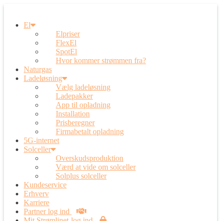
El
Elpriser
FlexEl
SpotEl
Hvor kommer strømmen fra?
Naturgas
Ladeløsning
Vælg ladeløsning
Ladepakker
App til opladning
Installation
Prisberegner
Firmabetalt opladning
5G-internet
Solceller
Overskudsproduktion
Værd at vide om solceller
Solplus solceller
Kundeservice
Erhverv
Karriere
Partner log ind
Mit Strømlinet-log ind