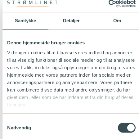
Mere info
Samtykke
Detaljer
Om
Strømlinet
Tillægspris
3,125
øre./kWh
Denne hjemmeside bruger cookies
Abonnement
60
kr./md.
Vi bruger cookies til at tilpasse vores indhold og annoncer,
til at vise dig funktioner til sociale medier og til at analysere
Elpriser
vores trafik. Vi deler også oplysninger om din brug af vores
Variabel pris
77,69
øre./kWh
hjemmeside med vores partnere inden for sociale medier,
annonceringspartnere og analysepartnere. Vores partnere
Energinet
kan kombinere disse data med andre oplysninger, du har
Transmissions nettarif
5,375
øre./kWh
givet dem, eller som de har indsamlet fra din brug af deres
Systemtarif
9,00
øre./kWh
tjenester.
Elafgift
1
øre./kWh
Systemabonnement
19,48
kr./md
Samtykkevalg
Nødvendig
Netselskab (viderefaktureres)