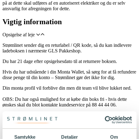
på at dette skal udføres af en autoriseret elektriker og du er selv
ansvarlig for afregningen for dette.
Vigtig information
Opsigelse af leje
Strømlinet sender dig en returlabel / QR kode, så du kan indlevere
ladeboksen i nærmeste GLS Pakkeshop.
Du har 21 dage efter opsigelsesdato til at returnere boksen.
Hvis du har udstående i din Monta Wallet, så sørg for at få refundere
disse penge til din konto – Strømlinet gør det ikke for dig.
Din monta profil vil forblive din men dit team vil blive lukket ned.
OBS: Du har også mulighed for at købe din boks fri - hvis dette
ønskes skal du blot kontakte kundeservice på 88 44 44 06.
Opsigelse af serviceaftale
Har du set, vores nye serviceaftaler? Se dem
her
Strømlinet overdrager ejerskabet af boksen til dig.
Samtykke
Detaljer
Om
Din refusion frafalder.