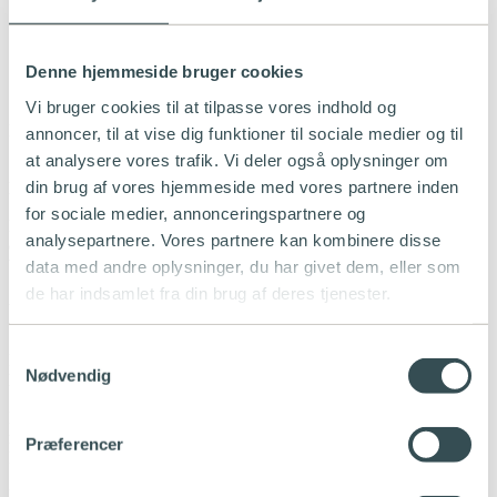
Hvis du har udstående i din Monta Wallet, så sørg for at få
refundere disse penge til din konto – Strømlinet gør det ikke
for dig.
Denne hjemmeside bruger cookies
Strømlinet overfører ladestander til dit personlige team, samt
giver adgang i evt. mærkets portal.
Vi bruger cookies til at tilpasse vores indhold og
Hvis du skal flytte din boks
annoncer, til at vise dig funktioner til sociale medier og til
at analysere vores trafik. Vi deler også oplysninger om
Skal du flytte til en ny adresse, så kan vi hjælpe med at flytte din
din brug af vores hjemmeside med vores partnere inden
ladeboks med.
for sociale medier, annonceringspartnere og
Du vælger selv, om vi skal stå for både nedtagning og installation,
analysepartnere. Vores partnere kan kombinere disse
eller om du selv vil sørge for at få boksen taget ned forsvarligt og
data med andre oplysninger, du har givet dem, eller som
blot bestille en installation til den nye adresse.
de har indsamlet fra din brug af deres tjenester.
Udfyld formularen
Samtykkevalg
Bemærk: Denne formular kan kun benyttes til at opsige din
Nødvendig
ladeboks og/eller din serviceaftale.
Efter bindingsperioden kan du opsige din ladeløsning/abonnement
med løbende måned + en måned.
Præferencer
Har du spørgsmål, bedes du kontakte kundeservice på
88 44 44 06.
Name
*