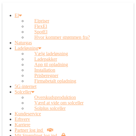
El
Elpriser
FlexEl
SpotEl
Hvor kommer strømmen fra?
Naturgas
Ladeløsning
Vælg ladeløsning
Ladepakker
App til opladning
Installation
Prisberegner
Firmabetalt opladning
5G-internet
Solceller
Overskudsproduktion
Værd at vide om solceller
Solplus solceller
Kundeservice
Erhverv
Karriere
Partner log ind
Mit Strømlinet-log ind