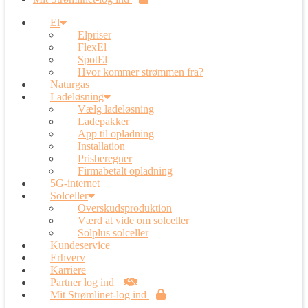
El
Elpriser
FlexEl
SpotEl
Hvor kommer strømmen fra?
Naturgas
Ladeløsning
Vælg ladeløsning
Ladepakker
App til opladning
Installation
Prisberegner
Firmabetalt opladning
5G-internet
Solceller
Overskudsproduktion
Værd at vide om solceller
Solplus solceller
Kundeservice
Erhverv
Karriere
Partner log ind
Mit Strømlinet-log ind