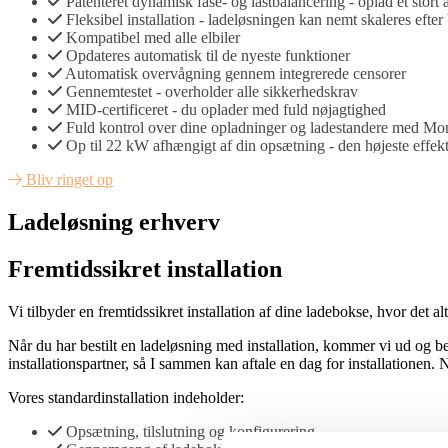
Patenteret dynamisk fase- og lastbalancering - oplad et stort
Fleksibel installation - ladeløsningen kan nemt skaleres efte
Kompatibel med alle elbiler
Opdateres automatisk til de nyeste funktioner
Automatisk overvågning gennem integrerede censorer
Gennemtestet - overholder alle sikkerhedskrav
MID-certificeret - du oplader med fuld nøjagtighed
Fuld kontrol over dine opladninger og ladestandere med Mo
Op til 22 kW afhængigt af din opsætning - den højeste eff
Bliv ringet op
Ladeløsning erhverv
Fremtidssikret installation
Vi tilbyder en fremtidssikret installation af dine ladebokse, hvor det al
Når du har bestilt en ladeløsning med installation, kommer vi ud og bes
installationspartner, så I sammen kan aftale en dag for installationen. N
Vores standardinstallation indeholder:
Opsætning, tilslutning og konfigurering