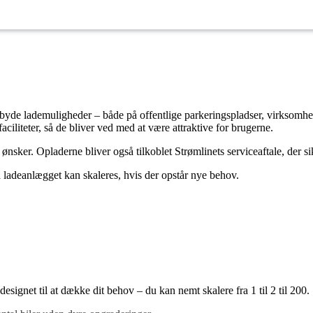
tilbyde lademuligheder – både på offentlige parkeringspladser, virksomh
ciliteter, så de bliver ved med at være attraktive for brugerne.
e ønsker. Opladerne bliver også tilkoblet Strømlinets serviceaftale, der s
 så ladeanlægget kan skaleres, hvis der opstår nye behov.
esignet til at dække dit behov – du kan nemt skalere fra 1 til 2 til 200.