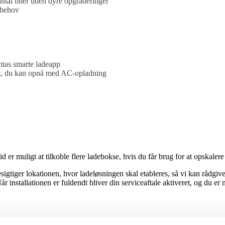
 antal biler uden dyre opgraderinger
r behov
ntas smarte ladeapp
ekt, du kan opnå med AC-opladning
tid er muligt at tilkoble flere ladebokse, hvis du får brug for at opskalere
igtiger lokationen, hvor ladeløsningen skal etableres, så vi kan rådgive
år installationen er fuldendt bliver din serviceaftale aktiveret, og du er n