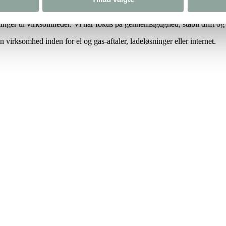
ger til virksomheder. Vi har fokus på gennemsigtighed, stabil drift og 
 virksomhed inden for el og gas-aftaler, ladeløsninger eller internet.