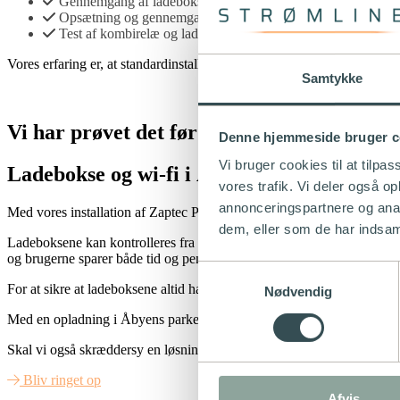
Gennemgang af ladeboksens funktioner​
Opsætning og gennemgang af ladeapp fra Monta
Test af kombirelæ og ladeboks
Vores erfaring er, at standardinstallationen passer til de fleste behov, 
Samtykke
Vi har prøvet det før
Denne hjemmeside bruger c
Vi bruger cookies til at tilpas
Ladebokse og wi-fi i Åbyens p-kælder
vores trafik. Vi deler også 
annonceringspartnere og anal
Med vores installation af Zaptec Pro ladebokse i Åbyen Aarhus’ parkerin
dem, eller som de har indsaml
Ladeboksene kan kontrolleres fra telefonen, så brugerne kan styre opl
og brugerne sparer både tid og penge.
Samtykkevalg
For at sikre at ladeboksene altid har forbindelse, har vi også installe
Nødvendig
Med en opladning i Åbyens parkeringskælder kan bilen nu være fuldt o
Skal vi også skræddersy en løsning til din virksomhed? tøv ikke med a
Bliv ringet op
Afvis