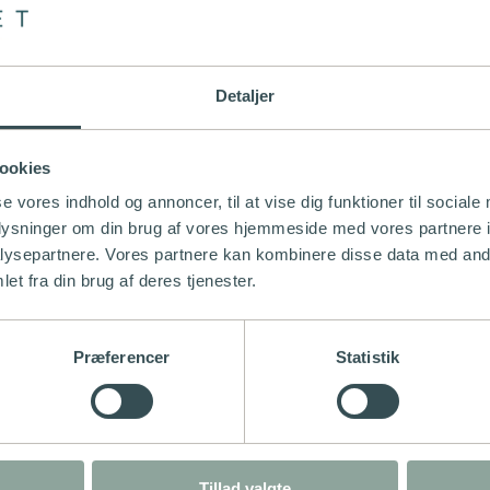
men har du særlige ønsker for installationen, er det også muligt at tilpass
Detaljer
ookies
se vores indhold og annoncer, til at vise dig funktioner til sociale
oplysninger om din brug af vores hjemmeside med vores partnere i
ysepartnere. Vores partnere kan kombinere disse data med andr
gskælder, har vi ikke bare skabt større frihed for beboerne – vi har ogs
et fra din brug af deres tjenester.
adningen hjemme fra sofaen. Desuden er ladeboksene udstyret med den ny
ret wi-fi i parkeringskælderen. Dermed kan brugerne altid styre deres opl
Præferencer
Statistik
pladt på få timer. Alle ladestanderne kan selvfølgelig være aktive på 
t kontakte os, så finder vi sammen en optimal ladeløsning.
Tillad valgte