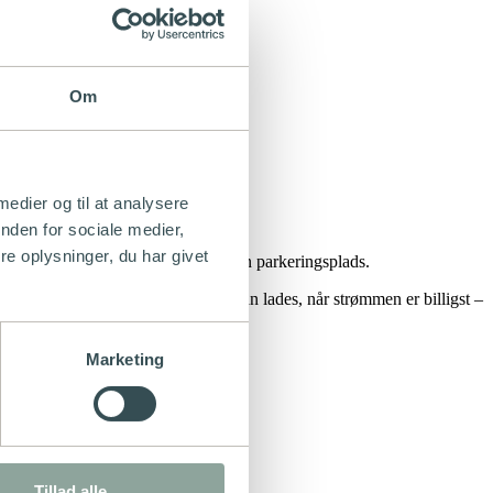
e løsningen.
Om
 medier og til at analysere
nden for sociale medier,
e oplysninger, du har givet
å gjort det mere attraktivt at leje en parkeringsplads.
este pristeknologi, så der altid kan lades, når strømmen er billigst –
adning, uagtet hvor de befinder sig.
Marketing
samme tid.
Tillad alle