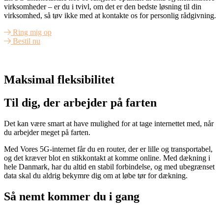
virksomheder – er du i tvivl, om det er den bedste løsning til din
virksomhed, så tøv ikke med at kontakte os for personlig rådgivning.
Ring mig op
Bestil nu
Maksimal fleksibilitet
Til dig, der arbejder på farten
Det kan være smart at have mulighed for at tage internettet med, når
du arbejder meget på farten.
Med Vores 5G-internet får du en router, der er lille og transportabel,
og det kræver blot en stikkontakt at komme online. Med dækning i
hele Danmark, har du altid en stabil forbindelse, og med ubegrænset
data skal du aldrig bekymre dig om at løbe tør for dækning.
Så nemt kommer du i gang