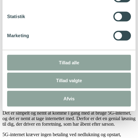
stedet for fibernet, fordi 5G efterhånden er lige så stabilt og hurtigt
som fibernet. Derudover er det nemt at komme i gang, og du slipper
for teknikerbesøg og gravearbejde til kabler.
Statistik
Den største forskel på fibernet og 5G-internet er, at 5G er trådløst,
hvor fibernet løber gennem nedgravede kabler. 5G er i rivende
Marketing
udvikling, og det betragtes som fremtidens internet.
Tidligere var fibernet hurtigere end trådløst netværk, men med 5G er
det trådløse netværk så godt optimeret, at forskellen er minimal, og
5G-internet vil være tilstrækkeligt til at dække behovet på
Tillad alle
studiecaféen, kontoret, den lille butik eller noget fjerde.
Internet til sæsonåbning
Tillad valgte
Til dig der ikke skal bruge internet hele
Afvis
året
Det er simpelt og nemt at komme i gang med at bruge 5G-internet,
og det er nemt at tage internettet med. Derfor er det en genial løsning
til dig, der driver en forretning, som har åbent efter sæson.
5G-internet kræver ingen betaling ved nedlukning og opstart,