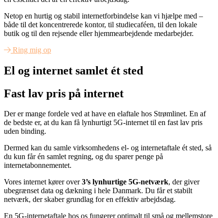
Netop en hurtig og stabil internetforbindelse kan vi hjælpe med –
både til det koncentrerede kontor, til studiecaféen, til den lokale
butik og til den rejsende eller hjemmearbejdende medarbejder.
Ring mig op
El og internet samlet ét sted
Fast lav pris på internet
Der er mange fordele ved at have en elaftale hos Strømlinet. En af
de bedste er, at du kan få lynhurtigt 5G-internet til en fast lav pris
uden binding.
Dermed kan du samle virksomhedens el- og internetaftale ét sted, så
du kun får én samlet regning, og du sparer penge på
internetabonnementet.
Vores internet kører over
3’s
lynhurtige 5G-netværk
, der giver
ubegrænset data og dækning i hele Danmark. Du får et stabilt
netværk, der skaber grundlag for en effektiv arbejdsdag.
En 5G-internetaftale hos os fungerer optimalt til små og mellemstore