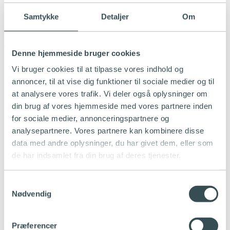
Samtykke
Detaljer
Om
For mange er en god internetforbindelse en forudsætning for at
kunne arbejde effektivt. Derfor vælger mange virksomheder at
sponsorere internet til medarbejderne, så de har mulighed for at
arbejde hjemmefra med en stabil internetforbindelse.
Denne hjemmeside bruger cookies
Med vores 5G-internet løsning kan du ikke bare tilbyde dine
Vi bruger cookies til at tilpasse vores indhold og
medarbejdere en stabil og lynhurtig internetforbindelse, de får også
ubegrænset data samt nem og hurtig opsætning.
annoncer, til at vise dig funktioner til sociale medier og til
at analysere vores trafik. Vi deler også oplysninger om
5G-routeren er transportabel, og netværket dækker hele Danmark,
din brug af vores hjemmeside med vores partnere inden
så dine medarbejdere kan tage internettet med, hvis de eksempelvis
ønsker at rykke hjemmekontoret med i sommerhus eller kolonihave.
for sociale medier, annonceringspartnere og
analysepartnere. Vores partnere kan kombinere disse
Læs mere om internet til privat og bestil
her
.
data med andre oplysninger, du har givet dem, eller som
de har indsamlet fra din brug af deres tjenester.
Forskellen på 5G og fibernet
Samtykkevalg
Nødvendig
Har 5G overhalet fibernet?
Præferencer
Mange små og mellemstore virksomheder vælger at få 5G-internet i