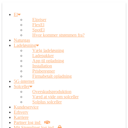
El
Elpriser
FlexEl
SpotEl
Hvor kommer strømmen fra?
Naturgas
Ladeløsning
Vælg ladeløsning
Ladepakker
App til opladning
Installation
Prisberegner
Firmabetalt opladning
5G-internet
Solceller
Overskudsproduktion
Værd at vide om solceller
Solplus solceller
Kundeservice
Erhverv
Karriere
Partner log ind
Mit Strømlinet-log ind