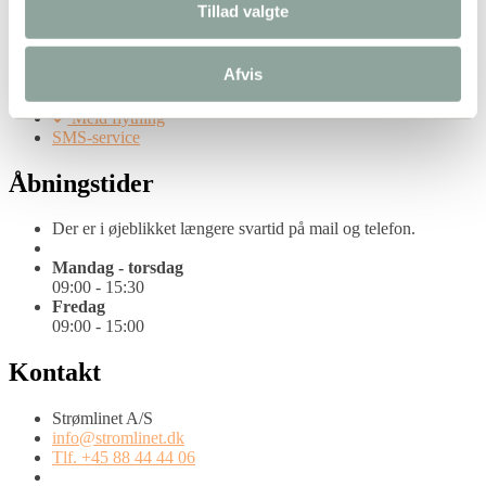
Selvbetjening
Tillad valgte
Mit Strømlinet
Afvis
Strømlinet app
Kundeservice
Meld flytning
SMS-service
Åbningstider
Der er i øjeblikket længere svartid på mail og telefon.
Mandag - torsdag
09:00 - 15:30
Fredag
09:00 - 15:00
Kontakt
Strømlinet A/S
info@stromlinet.dk
Tlf. +45 88 44 44 06