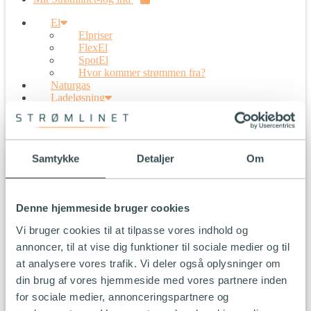
El
Elpriser
FlexEl
SpotEl
Hvor kommer strømmen fra?
Naturgas
Ladeløsning
Vælg ladeløsning
Ladepakker
App til opladning
Installation
Samtykke
Detaljer
Om
Prisberegner
Firmabetalt opladning
5G-internet
Solceller
Denne hjemmeside bruger cookies
Overskudsproduktion
Værd at vide om solceller
Vi bruger cookies til at tilpasse vores indhold og
Solplus solceller
annoncer, til at vise dig funktioner til sociale medier og til
Kundeservice
Erhverv
at analysere vores trafik. Vi deler også oplysninger om
Karriere
din brug af vores hjemmeside med vores partnere inden
Partner log ind
for sociale medier, annonceringspartnere og
Mit Strømlinet-log ind