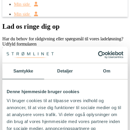
Min side
Min side
Lad os ringe dig op
Har du behov for rådgivning eller spørgsmål til vores ladeløsning?
Udfyld formularen
herunder, og så kontakter vi dig inden for 1-3 hverdage.
Name
*
Samtykke
Detaljer
Om
Adresse
*
Denne hjemmeside bruger cookies
Vi bruger cookies til at tilpasse vores indhold og
Postnummer
*
annoncer, til at vise dig funktioner til sociale medier og til
at analysere vores trafik. Vi deler også oplysninger om
din brug af vores hjemmeside med vores partnere inden
By
*
for sociale medier, annonceringspartnere og