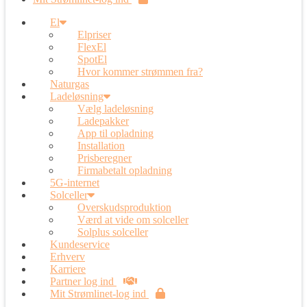
El
Elpriser
FlexEl
SpotEl
Hvor kommer strømmen fra?
Naturgas
Ladeløsning
Vælg ladeløsning
Ladepakker
App til opladning
Installation
Prisberegner
Firmabetalt opladning
5G-internet
Solceller
Overskudsproduktion
Værd at vide om solceller
Solplus solceller
Kundeservice
Erhverv
Karriere
Partner log ind
Mit Strømlinet-log ind