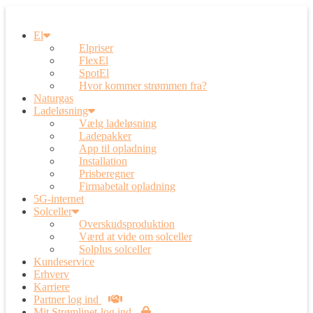
El
Elpriser
FlexEl
SpotEl
Hvor kommer strømmen fra?
Naturgas
Ladeløsning
Vælg ladeløsning
Ladepakker
App til opladning
Installation
Prisberegner
Firmabetalt opladning
5G-internet
Solceller
Overskudsproduktion
Værd at vide om solceller
Solplus solceller
Kundeservice
Erhverv
Karriere
Partner log ind
Mit Strømlinet-log ind