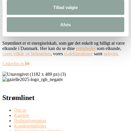
Bemærkninger eller kommentarer? Skriv dem herunder
Tillad valgte
Afvis
Indsend
Strømlinet er et energiselskab, som gør det enkelt og billigt at være
elkunde i Danmark. Her kan du se dine
rettigheder
som elkunde,
vores vilkår og betingelser
, vores
el-deklarationer
samt
gebyrer
.
Linkedin-in
Strømlinet
Om os
Karriere
Driftsinformation
Kunderettigheder