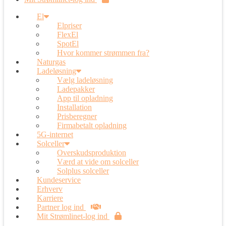
El
Elpriser
FlexEl
SpotEl
Hvor kommer strømmen fra?
Naturgas
Ladeløsning
Vælg ladeløsning
Ladepakker
App til opladning
Installation
Prisberegner
Firmabetalt opladning
5G-internet
Solceller
Overskudsproduktion
Værd at vide om solceller
Solplus solceller
Kundeservice
Erhverv
Karriere
Partner log ind
Mit Strømlinet-log ind