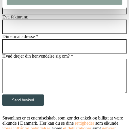
Evt. fakturanr.
Din e-mailadresse
*
Hvad drejer din henvendelse sig om?
*
Send besked
Strømlinet er et energiselskab, som gør det enkelt og billigt at være
elkunde i Danmark. Her kan du se dine
rettigheder
som elkunde,
vores vilkår og betingelser
, vores
el-deklarationer
samt
gebyrer
.