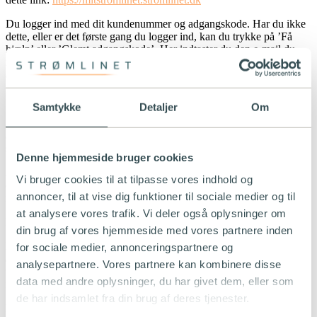
Du logger ind med dit kundenummer og adgangskode. Har du ikke
dette, eller er det første gang du logger ind, kan du trykke på ’Få
hjælp’ eller ’Glemt adgangskode’. Her indtaster du den e-mail du
modtager dine fakturere på, hvorefter dit kundenummer og
adgangskode bliver fremsendt.
Hvorfor får jeg en gas-regning fra Evida?
Samtykke
Detaljer
Om
Evida er det nationale gasdistributionsselskab. Det er deres opgave
at designe, drive og vedligeholde gasdistributionsnettet i hele landet
som en del af Danmarks kritiske infrastruktur.
Denne hjemmeside bruger cookies
Alle afgifter og tariffer vedr. gasleverancerne og gasmålere
Vi bruger cookies til at tilpasse vores indhold og
opkræves fra Evida. Strømlinet afregner kun dit faktiske gas-
annoncer, til at vise dig funktioner til sociale medier og til
forbrug.
at analysere vores trafik. Vi deler også oplysninger om
Er naturgas miljøvenligt?
din brug af vores hjemmeside med vores partnere inden
Naturgas er et fossilt brændstof ligesom kul og olie, dog udleder
for sociale medier, annonceringspartnere og
afbrænding af naturgas markant mindre CO2 end andre typer af
analysepartnere. Vores partnere kan kombinere disse
fossile brændstoffer. Det er derfor det mest miljøvenlige blandt
data med andre oplysninger, du har givet dem, eller som
fossile brændstoffer.
de har indsamlet fra din brug af deres tjenester.
Hvorfor anbefaler I en variabel gasaftale?