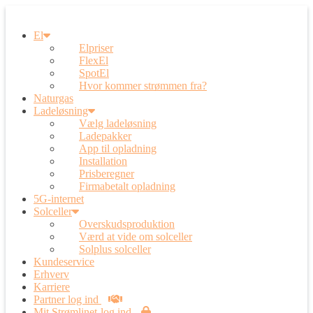
El
Elpriser
FlexEl
SpotEl
Hvor kommer strømmen fra?
Naturgas
Ladeløsning
Vælg ladeløsning
Ladepakker
App til opladning
Installation
Prisberegner
Firmabetalt opladning
5G-internet
Solceller
Overskudsproduktion
Værd at vide om solceller
Solplus solceller
Kundeservice
Erhverv
Karriere
Partner log ind
Mit Strømlinet-log ind