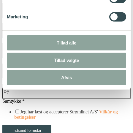
Husnummer
*
Marketing
Etage
Side (MF, TH, TV, etc.)
Tillad alle
Tillad valgte
Postnr.
*
Afvis
By
*
Samtykke
*
Jeg har læst og accepterer Strømlinet A/S'
Vilkår og
betingelser
Indsend formular