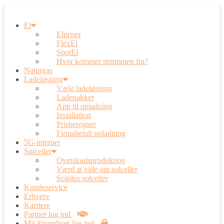
El
Elpriser
FlexEl
SpotEl
Hvor kommer strømmen fra?
Naturgas
Ladeløsning
Vælg ladeløsning
Ladepakker
App til opladning
Installation
Prisberegner
Firmabetalt opladning
5G-internet
Solceller
Overskudsproduktion
Værd at vide om solceller
Solplus solceller
Kundeservice
Erhverv
Karriere
Partner log ind
Mit Strømlinet-log ind