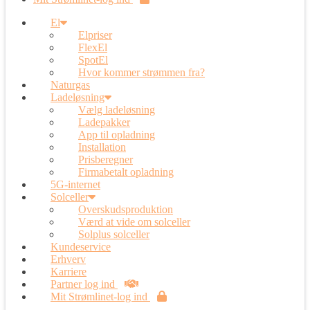
El
Elpriser
FlexEl
SpotEl
Hvor kommer strømmen fra?
Naturgas
Ladeløsning
Vælg ladeløsning
Ladepakker
App til opladning
Installation
Prisberegner
Firmabetalt opladning
5G-internet
Solceller
Overskudsproduktion
Værd at vide om solceller
Solplus solceller
Kundeservice
Erhverv
Karriere
Partner log ind
Mit Strømlinet-log ind