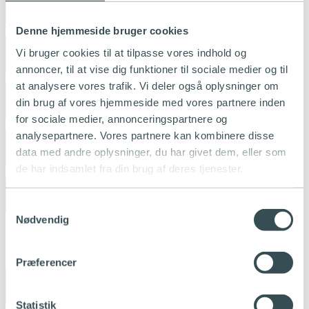
Telefonnummer
*
Denne hjemmeside bruger cookies
Vi bruger cookies til at tilpasse vores indhold og
annoncer, til at vise dig funktioner til sociale medier og til
CPR- /CVR-nummer
*
at analysere vores trafik. Vi deler også oplysninger om
din brug af vores hjemmeside med vores partnere inden
for sociale medier, annonceringspartnere og
Dit/dine kundenummer hos Jeudan
analysepartnere. Vores partnere kan kombinere disse
data med andre oplysninger, du har givet dem, eller som
de har indsamlet fra din brug af deres tjenester.
Indflytningsdato
*
Samtykkevalg
Nødvendig
Adresse
Præferencer
Vejnavn
*
Statistik