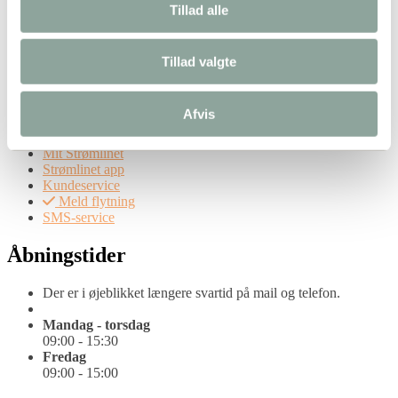
Tillad alle
Om os
Karriere
Driftsinformation
Tillad valgte
Kunderettigheder
Tilgængelighedserklæring
Selvbetjening
Afvis
Mit Strømlinet
Strømlinet app
Kundeservice
Meld flytning
SMS-service
Åbningstider
Der er i øjeblikket længere svartid på mail og telefon.
Mandag - torsdag
09:00 - 15:30
Fredag
09:00 - 15:00