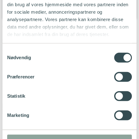
din brug af vores hjemmeside med vores partnere inden
Min side
for sociale medier, annonceringspartnere og
Min side
analysepartnere. Vores partnere kan kombinere disse
data med andre oplysninger, du har givet dem, eller som
Tak!
de har indsamlet fra din brug af deres tjenester.
Tak for din interesse i Strømlinets EnergiTjek.
Samtykkevalg
Du får snarligt en opfølgning fra vores team.
Nødvendig
Strømlinet er et energiselskab, som gør det enkelt og billigt at være
Præferencer
elkunde i Danmark. Her kan du se dine
rettigheder
som elkunde,
vores vilkår og betingelser
, vores
el-deklarationer
samt
gebyrer
.
Linkedin-in
Statistik
Marketing
Strømlinet