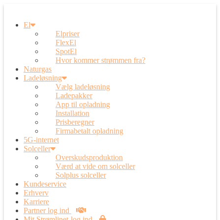
El
Elpriser
FlexEl
SpotEl
Hvor kommer strømmen fra?
Naturgas
Ladeløsning
Vælg ladeløsning
Ladepakker
App til opladning
Installation
Prisberegner
Firmabetalt opladning
5G-internet
Solceller
Overskudsproduktion
Værd at vide om solceller
Solplus solceller
Kundeservice
Erhverv
Karriere
Partner log ind
Mit Strømlinet-log ind