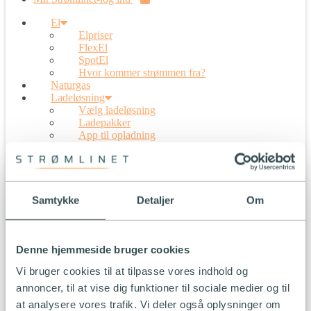
El
Elpriser
FlexEl
SpotEl
Hvor kommer strømmen fra?
Naturgas
Ladeløsning
Vælg ladeløsning
Ladepakker
App til opladning
Installation
Prisberegner
Firmabetalt opladning
5G-internet
Solceller
Samtykke
Detaljer
Om
Overskudsproduktion
Værd at vide om solceller
Solplus solceller
Kundeservice
Denne hjemmeside bruger cookies
Erhverv
Vi bruger cookies til at tilpasse vores indhold og
Karriere
Partner log ind
annoncer, til at vise dig funktioner til sociale medier og til
Mit Strømlinet-log ind
at analysere vores trafik. Vi deler også oplysninger om