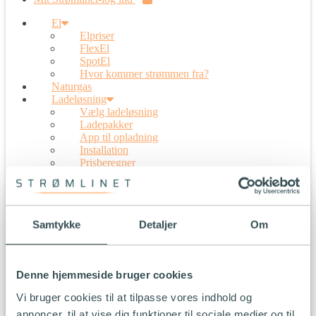
El
Elpriser
FlexEl
SpotEl
Hvor kommer strømmen fra?
Naturgas
Ladeløsning
Vælg ladeløsning
Ladepakker
App til opladning
Installation
Prisberegner
Firmabetalt opladning
5G-internet
Solceller
Overskudsproduktion
Samtykke
Detaljer
Om
Værd at vide om solceller
Solplus solceller
Kundeservice
Erhverv
Denne hjemmeside bruger cookies
Karriere
Partner log ind
Vi bruger cookies til at tilpasse vores indhold og
Mit Strømlinet-log ind
annoncer, til at vise dig funktioner til sociale medier og til