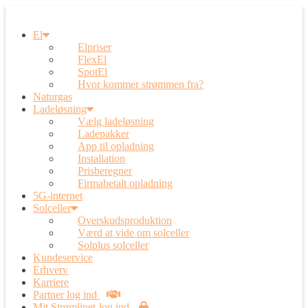
El
Elpriser
FlexEl
SpotEl
Hvor kommer strømmen fra?
Naturgas
Ladeløsning
Vælg ladeløsning
Ladepakker
App til opladning
Installation
Prisberegner
Firmabetalt opladning
5G-internet
Solceller
Overskudsproduktion
Værd at vide om solceller
Solplus solceller
Kundeservice
Erhverv
Karriere
Partner log ind
Mit Strømlinet-log ind