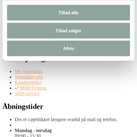
Strømlinet
Tillad alle
Om os
Karriere
Tillad valgte
Driftsinformation
Kunderettigheder
Tilgængelighedserklæring
Afvis
Selvbetjening
Mit Strømlinet
Strømlinet app
Kundeservice
Meld flytning
SMS-service
Åbningstider
Der er i øjeblikket længere svartid på mail og telefon.
Mandag - torsdag
09:00 - 15:30