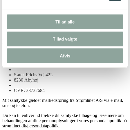
Der er i øjeblikket længere svartid på mail og telefon.
Mandag - torsdag
09:00 - 15:30
Tillad alle
Fredag
09:00 - 15:00
Tillad valgte
Kontakt
Strømlinet A/S
Afvis
info@stromlinet.dk
Tlf. +45 88 44 44 06
Søren Frichs Vej 42L
8230 Åbyhøj
CVR. 38732684
Mit samtykke gælder markedsføring fra Strømlinet A/S via e-mail,
sms og telefon.
Du kan til enhver tid trække dit samtykke tilbage og læse mere om
behandlingen af dine personoplysninger i vores persondatapolitik på
strømlinet.dk/persondatapolitik.