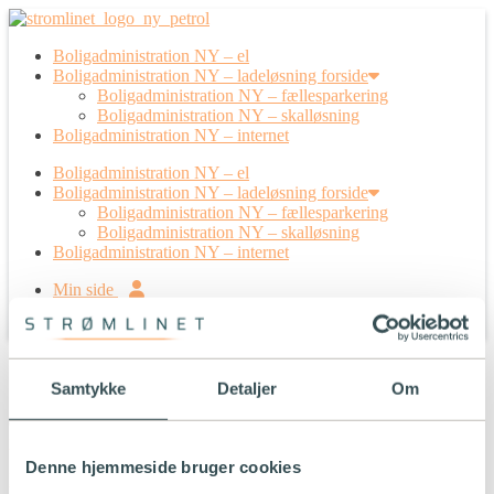
Boligadministration NY – el
Boligadministration NY – ladeløsning forside
Boligadministration NY – fællesparkering
Boligadministration NY – skalløsning
Boligadministration NY – internet
Boligadministration NY – el
Boligadministration NY – ladeløsning forside
Boligadministration NY – fællesparkering
Boligadministration NY – skalløsning
Boligadministration NY – internet
Min side
Min side
Samtykke
Detaljer
Om
Strømlinet er et energiselskab, som gør det enkelt og billigt at være
elkunde i Danmark. Her kan du se dine
rettigheder
som elkunde,
vores vilkår og betingelser
, vores
el-deklarationer
samt
gebyrer
.
Denne hjemmeside bruger cookies
Linkedin-in