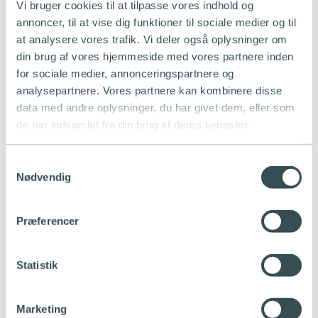
Vi bruger cookies til at tilpasse vores indhold og
annoncer, til at vise dig funktioner til sociale medier og til
at analysere vores trafik. Vi deler også oplysninger om
din brug af vores hjemmeside med vores partnere inden
Strømlinet
for sociale medier, annonceringspartnere og
analysepartnere. Vores partnere kan kombinere disse
Om os
data med andre oplysninger, du har givet dem, eller som
Karriere
de har indsamlet fra din brug af deres tjenester.
Driftsinformation
Kunderettigheder
Tilgængelighedserklæring
Samtykkevalg
Nødvendig
Selvbetjening
Mit Strømlinet
Præferencer
Strømlinet app
Kundeservice
Meld flytning
Statistik
SMS-service
Åbningstider
Marketing