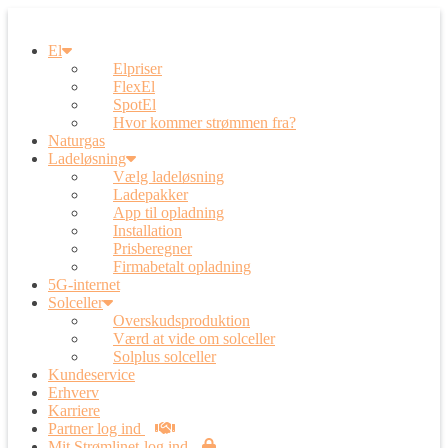
El
Elpriser
FlexEl
SpotEl
Hvor kommer strømmen fra?
Naturgas
Ladeløsning
Vælg ladeløsning
Ladepakker
App til opladning
Installation
Prisberegner
Firmabetalt opladning
5G-internet
Solceller
Overskudsproduktion
Værd at vide om solceller
Solplus solceller
Kundeservice
Erhverv
Karriere
Partner log ind
Mit Strømlinet-log ind