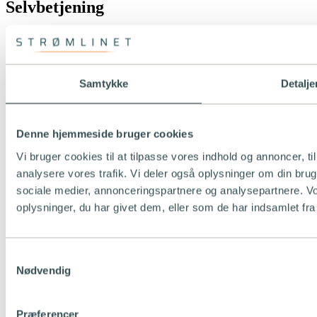
Selvbetjening
Mit Strømlinet
Strømlinet app
Kundeservice
Meld flytning
Samtykke
Detalje
SMS-service
Åbningstider
Denne hjemmeside bruger cookies
Der er i øjeblikket længere svartid på mail og telefon.
Vi bruger cookies til at tilpasse vores indhold og annoncer, til 
analysere vores trafik. Vi deler også oplysninger om din br
Mandag - torsdag
09:00 - 15:30
sociale medier, annonceringspartnere og analysepartnere. V
Fredag
oplysninger, du har givet dem, eller som de har indsamlet fra 
09:00 - 15:00
Kontakt
Samtykkevalg
Nødvendig
Strømlinet A/S
info@stromlinet.dk
Tlf. +45 88 44 44 06
Præferencer