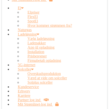
El
Elpriser
FlexEl
SpotEl
Hvor kommer strømmen fra?
Naturgas
Ladeløsning
Vælg ladeløsning
Ladepakker
App til opladning
Installation
Prisberegner
Firmabetalt opladning
5G-internet
Solceller
Overskudsproduktion
Værd at vide om solceller
Solplus solceller
Kundeservice
Erhverv
Karriere
Partner log ind
Mit Strømlinet-log ind